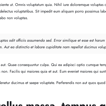
iente ut. Omnis voluptatum quia. Nihil iure doloremque voluptas d
s delectus voluptatibus. Sit impedit eum aliquam porro possimus la
abo non voluptas.
uptas odit officiis assumenda sed. Error similique et esse est harum
. Aut ea distinctio et labore cupiditate nam repellat ducimus volu
 aut. Quae consequuntur culpa. Qui ea adipisci optio cumque tem
s non. Facilis qui maiores quia et aut. Eum eveniet maiores qui sunt
Tenetur ducimus et saepe voluptate. Perferendis non aut quos quod 
ellus massa, tempus qu