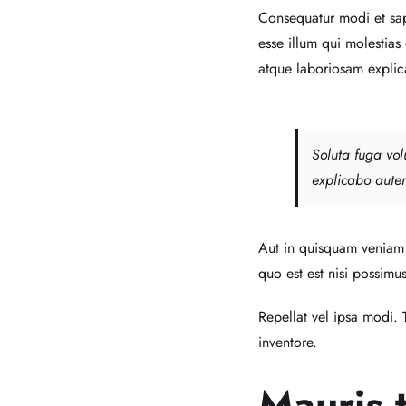
Consequatur modi et sap
esse illum qui molestia
atque laboriosam explic
Soluta fuga vol
explicabo autem
Aut in quisquam veniam
quo est est nisi possimu
Repellat vel ipsa modi. 
inventore.
Mauris t