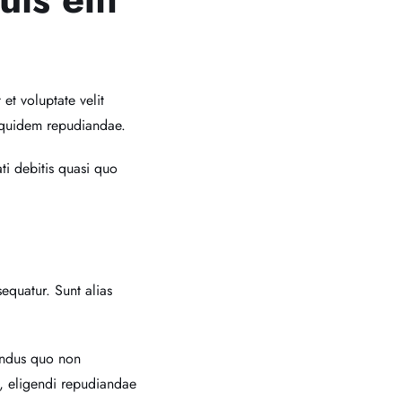
 et voluptate velit
 quidem repudiandae.
i debitis quasi quo
sequatur. Sunt alias
endus quo non
, eligendi repudiandae