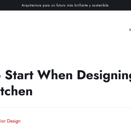
Arquitectura para un futuro más brillante y sostenible.
I
 Start When Designin
tchen
rior Design