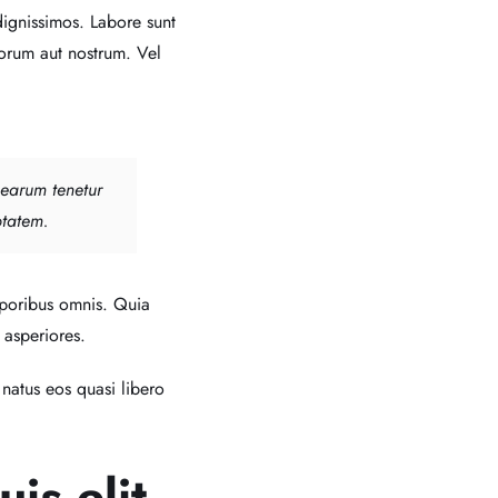
ignissimos. Labore sunt
borum aut nostrum. Vel
 earum tenetur
ptatem.
poribus omnis. Quia
 asperiores.
natus eos quasi libero
is elit