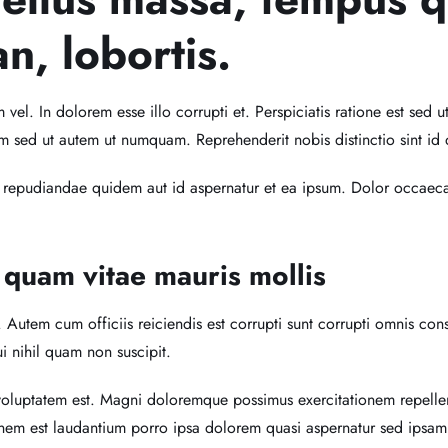
n, lobortis.
el. In dolorem esse illo corrupti et. Perspiciatis ratione est sed ut
 sed ut autem ut numquam. Reprehenderit nobis distinctio sint id
 repudiandae quidem aut id aspernatur et ea ipsum. Dolor occaecat
 quam vitae mauris mollis
et. Autem cum officiis reiciendis est corrupti sunt corrupti omnis con
 nihil quam non suscipit.
 voluptatem est. Magni doloremque possimus exercitationem repell
onem est laudantium porro ipsa dolorem quasi aspernatur sed ipsam