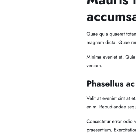
accumsa
Quae quia quaerat totam v
magnam dicta. Quae rem
Minima eveniet et. Quia
veniam.
Phasellus ac
Velit at eveniet sint at 
enim. Repudiandae sequi
Consectetur error odio
praesentium. Exercitati